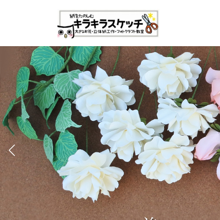
コ
ナ
ン
ビ
テ
ゲ
ン
ー
ツ
シ
へ
ョ
ス
ン
キ
に
ッ
移
プ
動