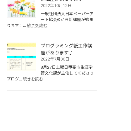
人
室
2022年10月12日
式
一般社団法人日本ペーパーア
の
ート協会®から新講座が始ま
記
:
ります！…
続きを読む
念
OOKINA
に
OHANA
フ
講
ォ
プログラミング紙工作講
師
ト
認
座があります♪
フ
定
2022年7月30日
レ
講
8月27日土曜日甲斐市生涯学
ー
座
習文化課が主催してくださり
ム
が
:
プログ…
続きを読む
作
始
プ
り
ま
ロ
り
グ
ま
ラ
す
ミ
ン
グ
紙
工