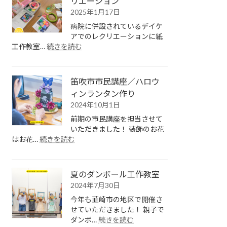
リエーション
年
作
カ
2025年1月17日
♪
レ
ダ
病院に併設されているデイケ
ン
ン
アでのレクリエーションに紙
ダ
ボ
:
工作教室…
続きを読む
ー
ー
デ
作
ル
イ
り
ガ
ケ
笛吹市市民講座／ハロウ
チ
ア
ィンランタン作り
ャ
で
作
2024年10月1日
の
り
紙
前期の市民講座を担当させて
工
いただきました！ 装飾のお花
作
:
はお花…
続きを読む
レ
笛
ク
吹
リ
市
夏のダンボール工作教室
エ
市
2024年7月30日
ー
民
シ
講
今年も韮崎市の地区で開催さ
ョ
座
せていただきました！ 親子で
ン
／
:
ダンボ…
続きを読む