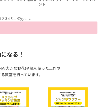
ント
1
2
3
4
5
…
9
次へ
»
換になる！
NA(大きなお花)や紙を使った工作や
する教室を行っています。