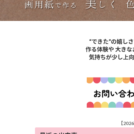
“できた”の嬉し
作る体験や 大き
気持ちが少し上
【2026／6／10(