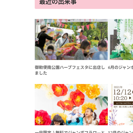
最近の出来事
御勅使南公園ハーブフェスタに出店し
6月のジャン
ました
一日限定♪無料でジャンボフラワ―と
12月のジャ