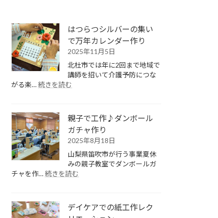
はつらつシルバーの集い
で万年カレンダー作り
2025年11月5日
北杜市では年に2回まで地域で
講師を招いて介護予防につな
:
がる楽…
続きを読む
は
つ
ら
親子で工作♪ダンボール
つ
ガチャ作り
シ
2025年8月18日
ル
バ
山梨県笛吹市が行う事業夏休
ー
みの親子教室でダンボールガ
の
:
チャを作…
続きを読む
集
親
い
子
で
で
デイケアでの紙工作レク
万
工