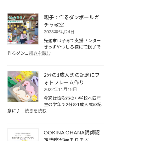
夏
ハ
の
ロ
ダ
ウ
親子で作るダンボールガ
ン
ィ
チャ教室
ボ
ン
2023年5月24日
ー
ラ
ル
ン
先週末は子育て支援センター
工
タ
きっずやつしろ様にて親子で
作
ン
:
作るダン…
続きを読む
教
作
親
室
り
子
で
2分の1成人式の記念にフ
作
ォトフレーム作り
る
2022年11月18日
ダ
ン
今週は笛吹市の小学校へ四年
ボ
生の学年で2分の1成人式の記
ー
:
念に♪…
続きを読む
ル
2
分
ガ
の
チ
OOKINA OHANA講師認
1
ャ
成
定講座が始まります
教