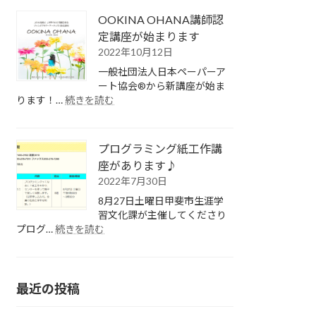
の
チ
OOKINA OHANA講師認
1
ャ
成
定講座が始まります
教
人
室
2022年10月12日
式
一般社団法人日本ペーパーア
の
ート協会®から新講座が始ま
記
:
ります！…
続きを読む
念
OOKINA
に
OHANA
フ
講
ォ
プログラミング紙工作講
師
ト
認
座があります♪
フ
定
2022年7月30日
レ
講
8月27日土曜日甲斐市生涯学
ー
座
習文化課が主催してくださり
ム
が
:
プログ…
続きを読む
作
始
プ
り
ま
ロ
り
グ
ま
ラ
最近の投稿
す
ミ
ン