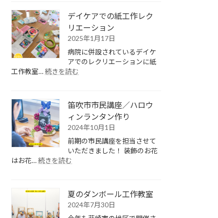
で
で
デイケアでの紙工作レク
万
工
リエーション
年
作
カ
2025年1月17日
♪
レ
ダ
病院に併設されているデイケ
ン
ン
アでのレクリエーションに紙
ダ
ボ
:
工作教室…
続きを読む
ー
ー
デ
作
ル
イ
り
ガ
ケ
笛吹市市民講座／ハロウ
チ
ア
ィンランタン作り
ャ
で
作
2024年10月1日
の
り
紙
前期の市民講座を担当させて
工
いただきました！ 装飾のお花
作
:
はお花…
続きを読む
レ
笛
ク
吹
リ
市
夏のダンボール工作教室
エ
市
2024年7月30日
ー
民
シ
講