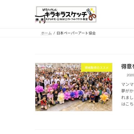
コ
ナ
ン
ビ
テ
ゲ
ン
ー
ツ
シ
ホーム
日本ペーパーアート協会
へ
ョ
ス
ン
キ
に
ッ
移
得意
プ
動
資格取得のススメ
202
マンマ
夢がか
れまし
はこちら