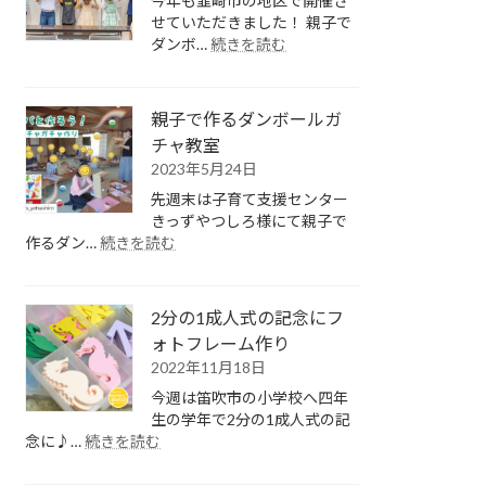
今年も韮崎市の地区で開催さ
ョ
座
せていただきました！ 親子で
ン
／
:
ダンボ…
続きを読む
夏
ハ
の
ロ
ダ
ウ
親子で作るダンボールガ
ン
ィ
チャ教室
ボ
ン
2023年5月24日
ー
ラ
ル
ン
先週末は子育て支援センター
工
タ
きっずやつしろ様にて親子で
作
ン
:
作るダン…
続きを読む
教
作
親
室
り
子
で
2分の1成人式の記念にフ
作
ォトフレーム作り
る
2022年11月18日
ダ
ン
今週は笛吹市の小学校へ四年
ボ
生の学年で2分の1成人式の記
ー
:
念に♪…
続きを読む
ル
2
分
ガ