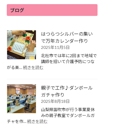
ブログ
はつらつシルバーの集い
で万年カレンダー作り
2025年11月5日
北杜市では年に2回まで地域で
講師を招いて介護予防につな
:
がる楽…
続きを読む
は
つ
ら
親子で工作♪ダンボール
つ
ガチャ作り
シ
2025年8月18日
ル
バ
山梨県笛吹市が行う事業夏休
ー
みの親子教室でダンボールガ
の
:
チャを作…
続きを読む
集
親
い
子