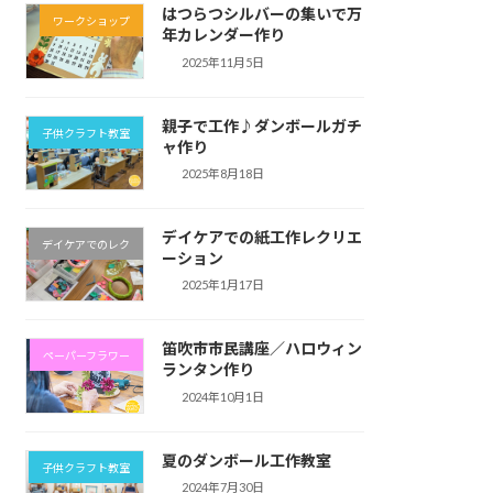
グ
はつらつシルバーの集いで万
ワークショップ
年カレンダー作り
紙
工
2025年11月5日
作
講
座
親子で工作♪ダンボールガチ
子供クラフト教室
が
ャ作り
あ
2025年8月18日
り
ま
す
デイケアでの紙工作レクリエ
デイケアでのレク
♪
ーション
2025年1月17日
笛吹市市民講座／ハロウィン
ペーパーフラワー
ランタン作り
2024年10月1日
夏のダンボール工作教室
子供クラフト教室
2024年7月30日