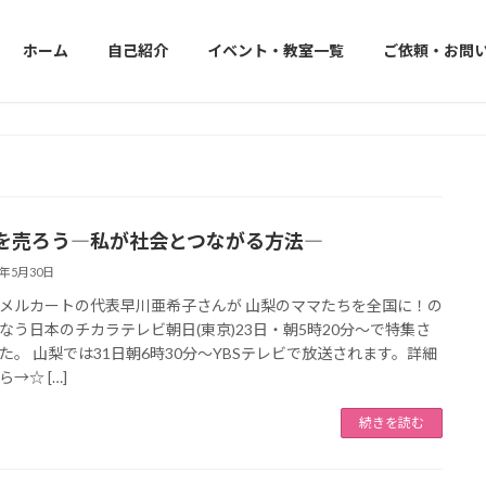
ホーム
自己紹介
イベント・教室一覧
ご依頼・お問
を売ろう―私が社会とつながる方法―
0年5月30日
メルカートの代表早川亜希子さんが 山梨のママたちを全国に！の
なう日本のチカラテレビ朝日(東京)23日・朝5時20分～で特集さ
た。 山梨では31日朝6時30分～YBSテレビで放送されます。詳細
→☆ […]
続きを読む