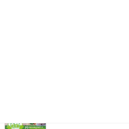
2分の1成人式の記念にフォトフレーム作
子供クラフト教室
り
2022年11月18日
OOKINA OHANA講師認定講座が始まり
ジャンボフラワー
ます
2022年10月12日
プログラミング紙工作講座があります♪
プログラミング紙工作
2022年7月30日
今週末は勝沼ぶどうの丘にいます♪
大きなお花WS
2022年7月22日